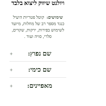
ויולנט שיווק ליצוא בלבד
שימושים:
קוטל פטריות היעיל
כנגד מספר רב של מחלות, מיועד
לשימוש בפירות, ירקות, שקדים,
סלרי, סויה ועוד .
שם נפוץ:
תיופנאט מתיל.
שם כימי:
Dimethyl [(1,2-phenylene)bis-
מאפיינים:
(iminocarbonothioyl)]
bis[carbamate]; dimethyl 4,4 ' -
גבישים שקופים. סוג
o-phenylenebis [3-
פורמולציה:אבקה רטיבה.